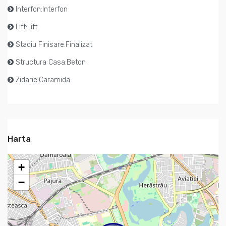
Interfon:Interfon
Lift:Lift
Stadiu Finisare:Finalizat
Structura Casa:Beton
Zidarie:Caramida
Harta
+
−