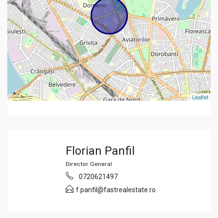
Leaflet
Florian Panfil
Director General
0720621497
f.panfil@fastrealestate.ro