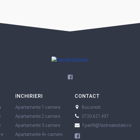
INCHIRIERI
CONTACT
a
Apartamente 1 camera
Bucuresti
e
Apartamente 2 camere
0720.621.497
e
Apartamente 3 camere
f.panfil@fastrealestate.ro
re
Apartamente 4+ camere