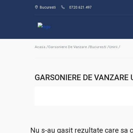
Bucuresti
0720.621.497
Acasa /
Garsoniere De Vanzare /
Bucuresti /
Unirii /
GARSONIERE DE VANZARE U
Nu s-au gasit rezultate care sa c