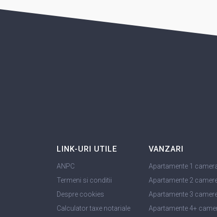
LINK-URI UTILE
VANZARI
ANPC
Apartamente 1 camer
Termeni si conditii
Apartamente 2 camer
Despre cookies
Apartamente 3 camer
Calculator taxe notariale
Apartamente 4+ came